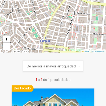
+
−
Leaflet
|
©
OpenStreetMap
De menor a mayor antigüedad
1
a
1
de
1
propiedades
Destacado