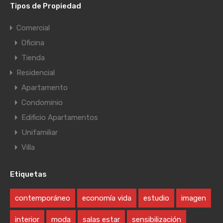
Tipos de Propiedad
Comercial
Oficina
Tienda
Residencial
Apartamento
Condominio
Edificio Apartamentos
Unifamiliar
Villa
Etiquetas
contemporáneo
economía vida
estudio
imagen
interior
moda
salas estar
sensibilización