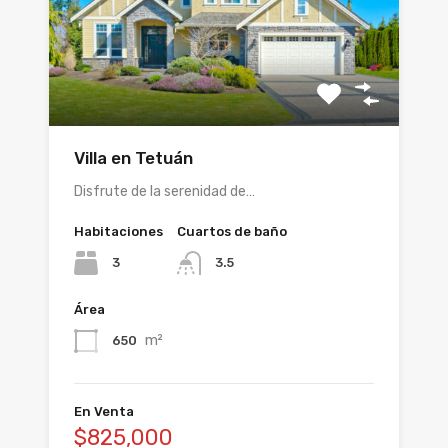
Villa en Tetuán
Disfrute de la serenidad de…
Habitaciones
Cuartos de baño
3
3.5
Área
m²
650
En Venta
$825,000