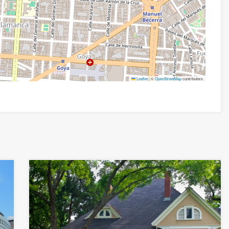
Leaflet
|
©
OpenStreetMap
contributors