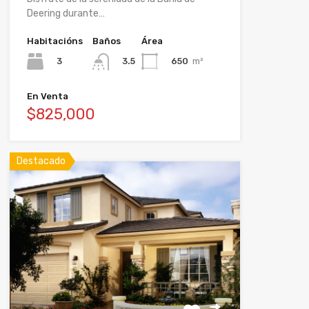
Deering durante…
Habitacións
Baños
Área
3
650
m²
3.5
En Venta
$825,000
Destacado