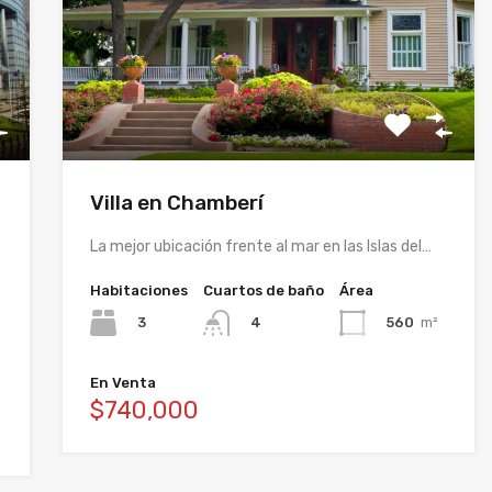
Villa en Chamberí
La mejor ubicación frente al mar en las Islas del…
Habitaciones
Cuartos de baño
Área
3
560
m²
4
En Venta
$740,000