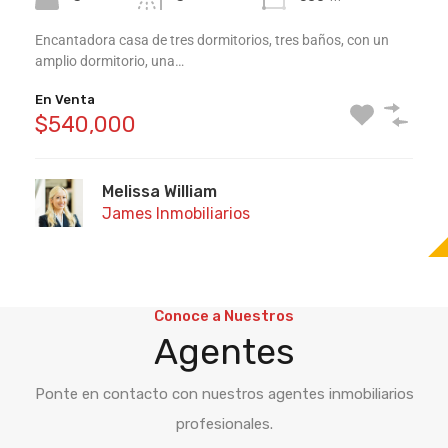
Encantadora casa de tres dormitorios, tres baños, con un
Disfrute de la serenidad de la Bahía de Deering durante todo
Una casa espaciosa y fabulosa en una ubicación privilegiada.
amplio dormitorio, una…
el…
Esta casa de…
En Venta
En Venta
Para Alquiler
$540,000
$825,000
$4,750 Mensual
Melissa William
Nathan James
Nathan James
James Inmobiliarios
James Inmobiliarios
James Inmobiliarios
Conoce a Nuestros
Agentes
Ponte en contacto con nuestros agentes inmobiliarios
profesionales.