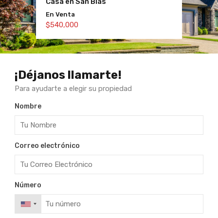
Casa en San Blas
Villa de lujo en Madrid
En Venta
Para Alquiler
$540,000
$4,750 Mensual
¡Déjanos llamarte!
Para ayudarte a elegir su propiedad
Nombre
Correo electrónico
Número