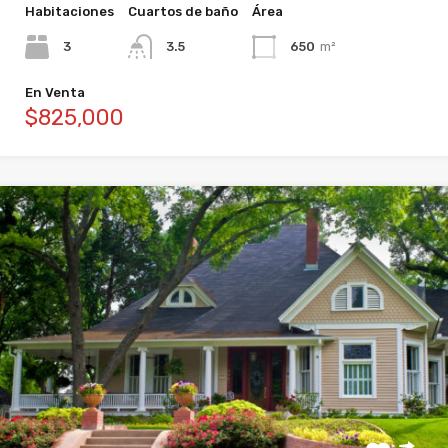
Habitaciones
Cuartos de baño
Área
3
3.5
650
m²
En Venta
$825,000