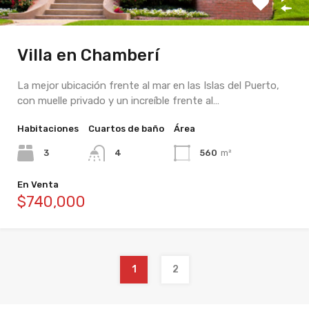
Villa en Chamberí
La mejor ubicación frente al mar en las Islas del Puerto,
con muelle privado y un increíble frente al…
Habitaciones
Cuartos de baño
Área
3
4
560
m²
En Venta
$740,000
1
2