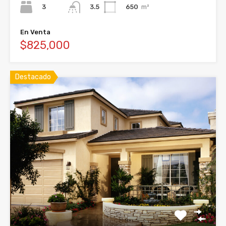
3
650
m²
3.5
En Venta
$825,000
Destacado