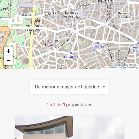
+
−
Leaflet
|
©
OpenStreetMap
De menor a mayor antigüedad
1
a
1
de
1
propiedades