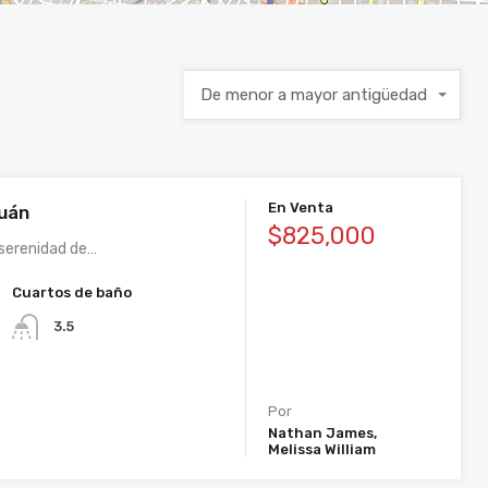
De menor a mayor antigüedad
En Venta
tuán
$825,000
 serenidad de…
Cuartos de baño
3.5
Por
Nathan James,
Melissa William