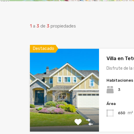
1
a
3
de
3
propiedades
Destacado
Villa en Te
Disfrute de la
Habitaciones
3
Área
m²
650