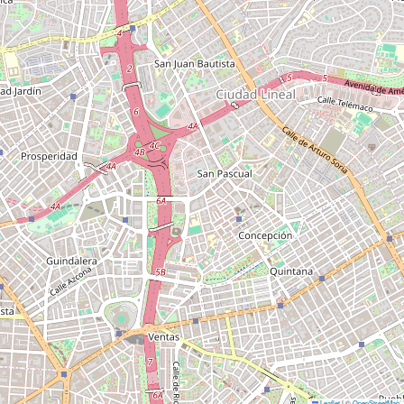
Leaflet
|
©
OpenStreetMap