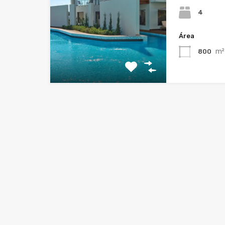
4
Área
m²
800