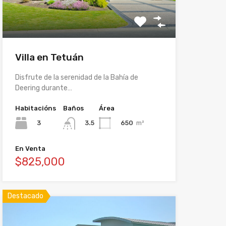
Villa en Tetuán
Disfrute de la serenidad de la Bahía de
Deering durante…
Habitacións
Baños
Área
3
650
m²
3.5
En Venta
$825,000
Destacado