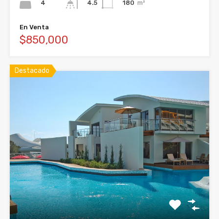
4
180
m²
4.5
En Venta
$850,000
Destacado